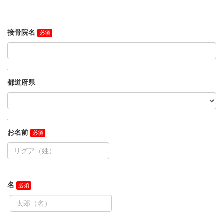
接骨院名
都道府県
お名前
名